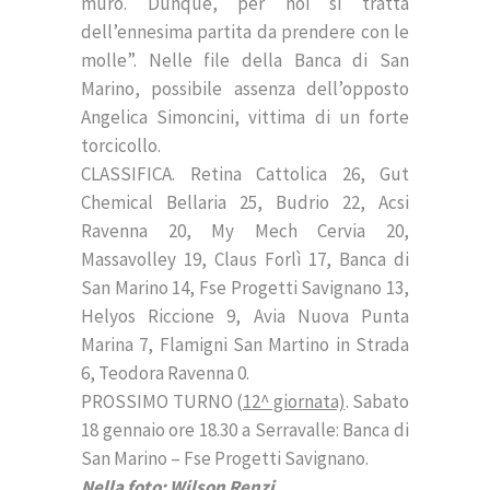
muro. Dunque, per noi si tratta
dell’ennesima partita da prendere con le
molle”. Nelle file della Banca di San
Marino, possibile assenza dell’opposto
Angelica Simoncini, vittima di un forte
torcicollo.
CLASSIFICA. Retina Cattolica 26, Gut
Chemical Bellaria 25, Budrio 22, Acsi
Ravenna 20, My Mech Cervia 20,
Massavolley 19, Claus Forlì 17, Banca di
San Marino 14, Fse Progetti Savignano 13,
Helyos Riccione 9, Avia Nuova Punta
Marina 7, Flamigni San Martino in Strada
6, Teodora Ravenna 0.
PROSSIMO TURNO (
12^ giornata)
. Sabato
18 gennaio ore 18.30 a Serravalle: Banca di
San Marino – Fse Progetti Savignano.
Nella foto: Wilson Renzi.