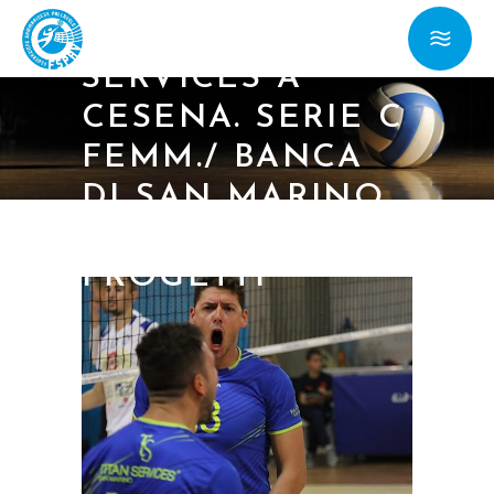
B MASCH./ TITAN
SERVICES A
CESENA. SERIE C
FEMM./ BANCA
DI SAN MARINO
OSPITA FSE
PROGETTI