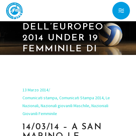
MARINO LE
FINALI
DELL’EUROPEO
2014 UNDER 19
FEMMINILE DI
VOLLEY SMALL
COUNTRY
DIVISION
13 Marzo 2014
Comunicati stampa
,
Comunicati Stampa 2014
,
Le
Nazionali
,
Nazionali giovanili Maschile
,
Nazioniali
Giovanili Femminile
14/03/14 – A SAN