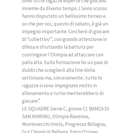
sono tutte ragazze esperte che giocano
insieme da diverso tempo. L’anno scorso
hanno disputato un bellissimo torneo e
so che per noi, questo di sabato, è già un
impegno importante. Cercherò di giocare
di “collettivo”, con grande attenzione in
difesa e sfruttando la battuta per
costringere l’Olimpia ad attaccare con
palla alta. Sulla formazione ho un paio di
dubbi che scioglierò alla fine della
settimana ma, sinceramente, tutte le
ragazze si sono impegnate molto in
allenamento e tutte meriterebbero di
giocare”.
LE SQUADRE (serie C, girone C): BANCA DI
SAN MARINO, Olimpia Ravenna,
Montevecchi Imola, Progresso Bologna,
Gut Chemical Bellaria, Fatro Ozzano,