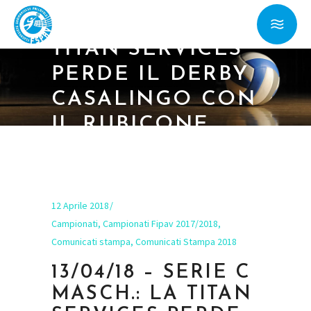
C MASCH.: LA
TITAN SERVICES
PERDE IL DERBY
CASALINGO CON
IL RUBICONE
SAN MAURO
PASCOLI
12 Aprile 2018
Campionati
,
Campionati Fipav 2017/2018
,
Comunicati stampa
,
Comunicati Stampa 2018
13/04/18 – SERIE C
MASCH.: LA TITAN