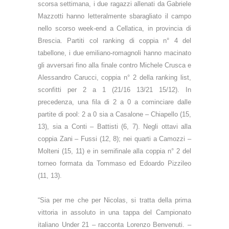
scorsa settimana, i due ragazzi allenati da Gabriele
Mazzotti hanno letteralmente sbaragliato il campo
nello scorso week-end a Cellatica, in provincia di
Brescia. Partiti col ranking di coppia n° 4 del
tabellone, i due emiliano-romagnoli hanno macinato
gli avversari fino alla finale contro Michele Crusca e
Alessandro Carucci, coppia n° 2 della ranking list,
sconfitti per 2 a 1 (21/16 13/21 15/12). In
precedenza, una fila di 2 a 0 a cominciare dalle
partite di pool: 2 a 0 sia a Casalone – Chiapello (15,
13), sia a Conti – Battisti (6, 7). Negli ottavi alla
coppia Zani – Fussi (12, 8); nei quarti a Camozzi –
Molteni (15, 11) e in semifinale alla coppia n° 2 del
torneo formata da Tommaso ed Edoardo Pizzileo
(11, 13).
“Sia per me che per Nicolas, si tratta della prima
vittoria in assoluto in una tappa del Campionato
italiano Under 21 – racconta Lorenzo Benvenuti. –