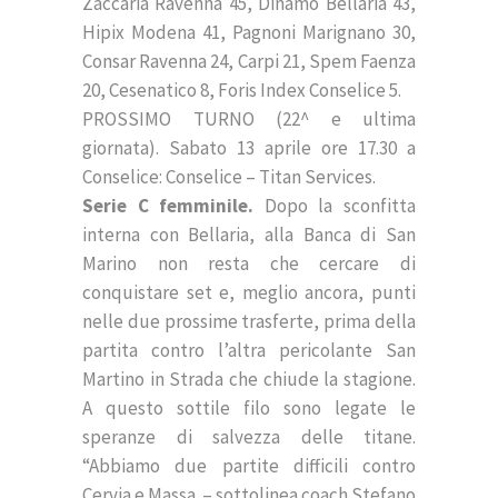
Zaccaria Ravenna 45, Dinamo Bellaria 43,
Hipix Modena 41, Pagnoni Marignano 30,
Consar Ravenna 24, Carpi 21, Spem Faenza
20, Cesenatico 8, Foris Index Conselice 5.
PROSSIMO TURNO (22^ e ultima
giornata). Sabato 13 aprile ore 17.30 a
Conselice: Conselice – Titan Services.
Serie C femminile.
Dopo la sconfitta
interna con Bellaria, alla Banca di San
Marino non resta che cercare di
conquistare set e, meglio ancora, punti
nelle due prossime trasferte, prima della
partita contro l’altra pericolante San
Martino in Strada che chiude la stagione.
A questo sottile filo sono legate le
speranze di salvezza delle titane.
“Abbiamo due partite difficili contro
Cervia e Massa. – sottolinea coach Stefano