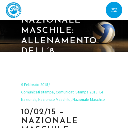
10/02/15 –
NAZIONALE
MASCHILE:
ALLENAMENTO
DELL’8
FEBBRAIO
9 Febbraio 2015
Comunicati stampa
,
Comunicati Stampa 2015
,
Le
Nazionali
,
Nazionale Maschile
,
Nazionale Maschile
10/02/15 –
NAZIONALE