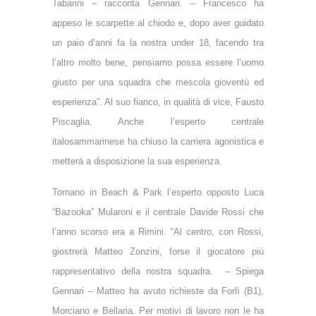
Tabarini – racconta Gennari. – Francesco ha
appeso le scarpette al chiodo e, dopo aver guidato
un paio d’anni fa la nostra under 18, facendo tra
l’altro molto bene, pensiamo possa essere l’uomo
giusto per una squadra che mescola gioventù ed
esperienza”. Al suo fianco, in qualità di vice, Fausto
Piscaglia. Anche l’esperto centrale
italosammarinese ha chiuso la carriera agonistica e
metterà a disposizione la sua esperienza.
Tornano in Beach & Park l’esperto opposto Luca
“Bazooka” Mularoni e il centrale Davide Rossi che
l’anno scorso era a Rimini. “Al centro, con Rossi,
giostrerà Matteo Zonzini, forse il giocatore più
rappresentativo della nostra squadra.
– Spiega
Gennari – Matteo ha avuto richieste da Forlì (B1),
Morciano e Bellaria. Per motivi di lavoro non le ha