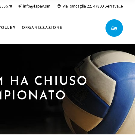
 885678
info@fspav.sm
Via Rancaglia 22, 47899 Serravalle
VOLLEY
ORGANIZZAZIONE
MM HA CHIUSO
AMPIONATO