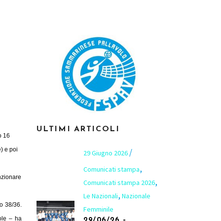
ULTIMI ARTICOLI
o 16
e) e poi
29 Giugno 2026
,
Comunicati stampa
nzionare
,
Comunicati stampa 2026
,
Le Nazionali
Nazionale
o 38/36.
Femminile
ole – ha
29/06/26 –