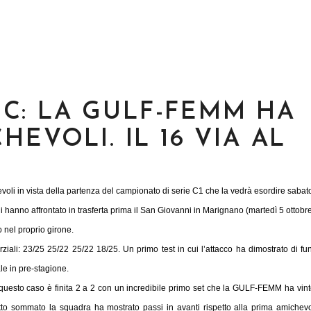
E C: LA GULF-FEMM HA
EVOLI. IL 16 VIA AL
voli in vista della partenza del campionato di serie C1 che la vedrà esordire sabat
itani hanno affrontato in trasferta prima il San Giovanni in Marignano (martedì 5 ottobr
 nel proprio girone.
ziali: 23/25 25/22 25/22 18/25. Un primo test in cui l’attacco ha dimostrato di fu
le in pre-stagione.
 questo caso è finita 2 a 2 con un incredibile primo set che la GULF-FEMM ha vint
utto sommato la squadra ha mostrato passi in avanti rispetto alla prima amichev