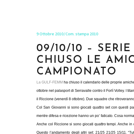
9 Ottobre 2010
Com. stampa 2010
09/10/10 – SERI
CHIUSO LE AMICH
CAMPIONATO
La GULF-FEMM
ha chiuso il calendario delle proprie amiche
ottobre nel palasport di Serravalle contro il Forlì Volley. I t
il Riccione (venerdì 8 ottobre). Due squadre che ritroveranno
Col San Giovanni si sono giocati quattro set con questi par
mentre difesa e ricezione hanno un po’ faticato. Cosa norma
Anche col Riccione si sono giocati quattro tempi. Anche in
Questo l’andamento degli altri set: 21/25 21/25 15/11. “T