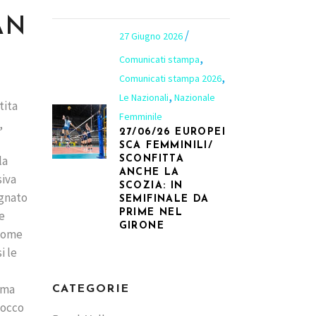
AN
27 Giugno 2026
,
Comunicati stampa
,
Comunicati stampa 2026
,
Le Nazionali
Nazionale
tita
Femminile
,
27/06/26 EUROPEI
SCA FEMMINILI/
la
SCONFITTA
ANCHE LA
siva
SCOZIA: IN
agnato
SEMIFINALE DA
PRIME NEL
 e
GIRONE
 come
i le
 ma
CATEGORIE
tocco