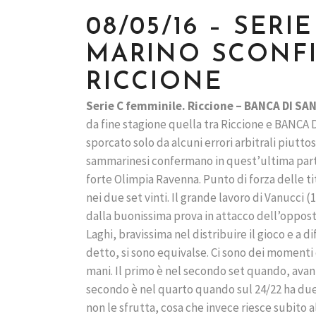
08/05/16 – SERI
MARINO SCONFI
RICCIONE
Serie C femminile. Riccione – BANCA DI SAN
da fine stagione quella tra Riccione e BANCA D
sporcato solo da alcuni errori arbitrali piuttos
sammarinesi confermano in quest’ultima parti
forte Olimpia Ravenna. Punto di forza delle ti
nei due set vinti. Il grande lavoro di Vanucci
dalla buonissima prova in attacco dell’opposto 
Laghi, bravissima nel distribuire il gioco e a 
detto, si sono equivalse. Ci sono dei momenti
mani. Il primo è nel secondo set quando, avanti
secondo è nel quarto quando sul 24/22 ha due 
non le sfrutta, cosa che invece riesce subito 