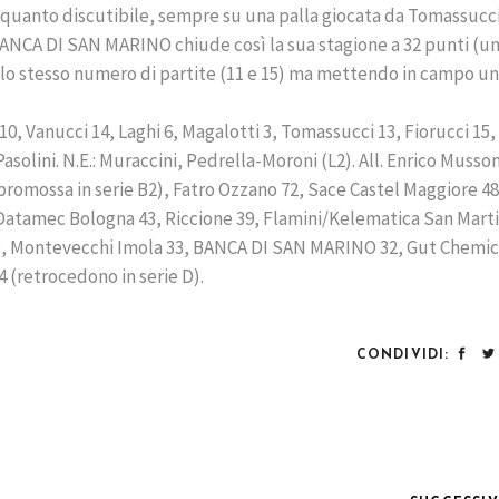
lquanto discutibile, sempre su una palla giocata da Tomassucci,
 BANCA DI SAN MARINO chiude così la sua stagione a 32 punti (un
lo stesso numero di partite (11 e 15) ma mettendo in campo u
 Vanucci 14, Laghi 6, Magalotti 3, Tomassucci 13, Fiorucci 15,
Pasolini. N.E.: Muraccini, Pedrella-Moroni (L2). All. Enrico Musson
romossa in serie B2), Fatro Ozzano 72, Sace Castel Maggiore 48 
Datamec Bologna 43, Riccione 39, Flamini/Kelematica San Marti
5, Montevecchi Imola 33, BANCA DI SAN MARINO 32, Gut Chemic
 4 (retrocedono in serie D).
CONDIVIDI: