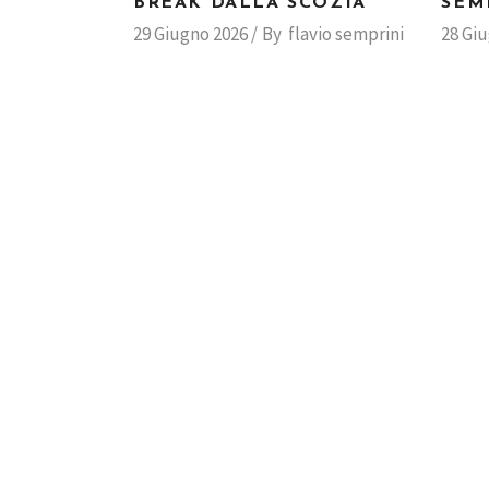
BREAK DALLA SCOZIA
SEM
29 Giugno 2026
By
flavio semprini
28 Gi