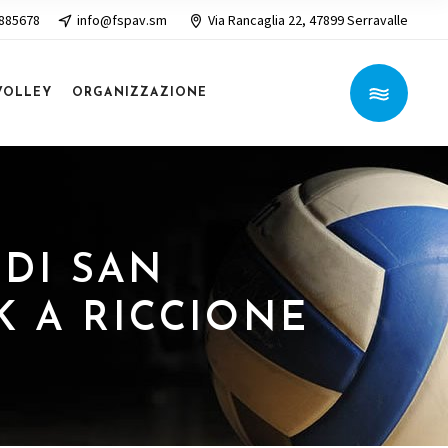
 885678
info@fspav.sm
Via Rancaglia 22, 47899 Serravalle
VOLLEY
ORGANIZZAZIONE
 DI SAN
K A RICCIONE