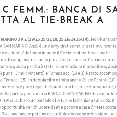
E C FEMM.: BANCA DI S
TTA AL TIE-BREAK A
 MARINO 3 A 2 (19/25 25/22 18/25 26/24 16/14).
Non è una par
I SAN MARINO. Anzi, è un derby tiratissimo, a tratti avvincente
to evidenti. Alla fine si impone il Riccione al tie-break ma le
ta di campionato la bella prova della scorsa settimana contro 
tane in questa partita è stata la correlazione muro/difesa, deci
 (14 punti, 5 muri vincenti) e Tomassucci (13 e 3) è stato accomp
Fiorucci (15). In doppia cifra è finita anche Chiara Parenti (10)
difendere, si è pure regalata 6 punti in attacco. Le due squadre,
 della partita per i quali la BANCA DI SAN MARINO deve morders
 19/13, subisce un parziale di 3/12 che la inchioda sul 22/25. Il
opportunità per chiudere il set e portare a casa l’intera posta
al Riccione (anche per una discutibile decisione arbitrale su un 