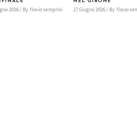
IFINALE
NEL GIRONE
ugno 2026
By
flavio semprini
27 Giugno 2026
By
flavio se