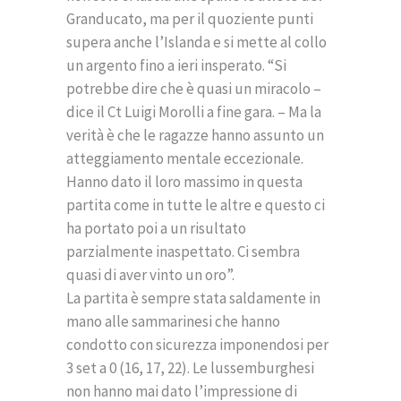
Granducato, ma per il quoziente punti
supera anche l’Islanda e si mette al collo
un argento fino a ieri insperato. “Si
potrebbe dire che è quasi un miracolo –
dice il Ct Luigi Morolli a fine gara. – Ma la
verità è che le ragazze hanno assunto un
atteggiamento mentale eccezionale.
Hanno dato il loro massimo in questa
partita come in tutte le altre e questo ci
ha portato poi a un risultato
parzialmente inaspettato. Ci sembra
quasi di aver vinto un oro”.
La partita è sempre stata saldamente in
mano alle sammarinesi che hanno
condotto con sicurezza imponendosi per
3 set a 0 (16, 17, 22). Le lussemburghesi
non hanno mai dato l’impressione di