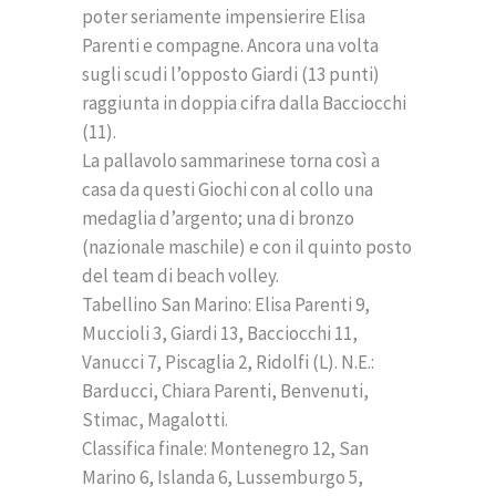
poter seriamente impensierire Elisa
Parenti e compagne. Ancora una volta
sugli scudi l’opposto Giardi (13 punti)
raggiunta in doppia cifra dalla Bacciocchi
(11).
La pallavolo sammarinese torna così a
casa da questi Giochi con al collo una
medaglia d’argento; una di bronzo
(nazionale maschile) e con il quinto posto
del team di beach volley.
Tabellino San Marino: Elisa Parenti 9,
Muccioli 3, Giardi 13, Bacciocchi 11,
Vanucci 7, Piscaglia 2, Ridolfi (L). N.E.:
Barducci, Chiara Parenti, Benvenuti,
Stimac, Magalotti.
Classifica finale: Montenegro 12, San
Marino 6, Islanda 6, Lussemburgo 5,