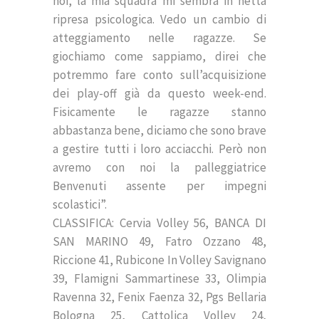
noi, la mia squadra mi sembra in netta
ripresa psicologica. Vedo un cambio di
atteggiamento nelle ragazze. Se
giochiamo come sappiamo, direi che
potremmo fare conto sull’acquisizione
dei play-off già da questo week-end.
Fisicamente le ragazze stanno
abbastanza bene, diciamo che sono brave
a gestire tutti i loro acciacchi. Però non
avremo con noi la palleggiatrice
Benvenuti assente per impegni
scolastici”.
CLASSIFICA: Cervia Volley 56, BANCA DI
SAN MARINO 49, Fatro Ozzano 48,
Riccione 41, Rubicone In Volley Savignano
39, Flamigni Sammartinese 33, Olimpia
Ravenna 32, Fenix Faenza 32, Pgs Bellaria
Bologna 25, Cattolica Volley 24,