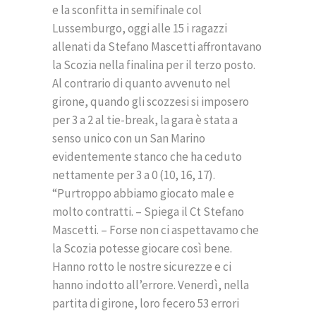
e la sconfitta in semifinale col
Lussemburgo, oggi alle 15 i ragazzi
allenati da Stefano Mascetti affrontavano
la Scozia nella finalina per il terzo posto.
Al contrario di quanto avvenuto nel
girone, quando gli scozzesi si imposero
per 3 a 2 al tie-break, la gara è stata a
senso unico con un San Marino
evidentemente stanco che ha ceduto
nettamente per 3 a 0 (10, 16, 17).
“Purtroppo abbiamo giocato male e
molto contratti. – Spiega il Ct Stefano
Mascetti. – Forse non ci aspettavamo che
la Scozia potesse giocare così bene.
Hanno rotto le nostre sicurezze e ci
hanno indotto all’errore. Venerdì, nella
partita di girone, loro fecero 53 errori