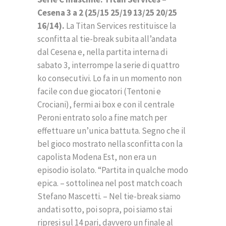
Cesena 3 a 2 (25/15 25/19 13/25 20/25
16/14).
La Titan Services restituisce la
sconfitta al tie-break subita all’andata
dal Cesena e, nella partita interna di
sabato 3, interrompe la serie di quattro
ko consecutivi. Lo fa in un momento non
facile con due giocatori (Tentoni e
Crociani), fermi ai box e con il centrale
Peroni entrato solo a fine match per
effettuare un’unica battuta. Segno che il
bel gioco mostrato nella sconfitta con la
capolista Modena Est, non era un
episodio isolato. “Partita in qualche modo
epica. – sottolinea nel post match coach
Stefano Mascetti. – Nel tie-break siamo
andati sotto, poi sopra, poi siamo stai
ripresi sul 14 pari, davvero un finale al