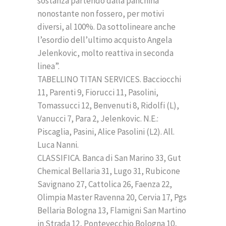
sostanza partendo dalla panchina
nonostante non fossero, per motivi
diversi, al 100%. Da sottolineare anche
l’esordio dell’ultimo acquisto Angela
Jelenkovic, molto reattiva in seconda
linea”.
TABELLINO TITAN SERVICES. Bacciocchi
11, Parenti 9, Fiorucci 11, Pasolini,
Tomassucci 12, Benvenuti 8, Ridolfi (L),
Vanucci 7, Para 2, Jelenkovic. N.E.:
Piscaglia, Pasini, Alice Pasolini (L2). All.
Luca Nanni.
CLASSIFICA. Banca di San Marino 33, Gut
Chemical Bellaria 31, Lugo 31, Rubicone
Savignano 27, Cattolica 26, Faenza 22,
Olimpia Master Ravenna 20, Cervia 17, Pgs
Bellaria Bologna 13, Flamigni San Martino
in Strada 12, Pontevecchio Bologna 10,