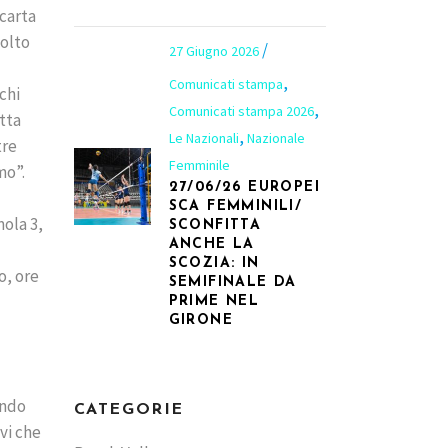
 carta
molto
27 Giugno 2026
,
Comunicati stampa
chi
,
Comunicati stampa 2026
tta
,
Le Nazionali
Nazionale
tre
Femminile
mo”.
27/06/26 EUROPEI
SCA FEMMINILI/
ola 3,
SCONFITTA
ANCHE LA
SCOZIA: IN
o, ore
SEMIFINALE DA
PRIME NEL
GIRONE
endo
CATEGORIE
vi che