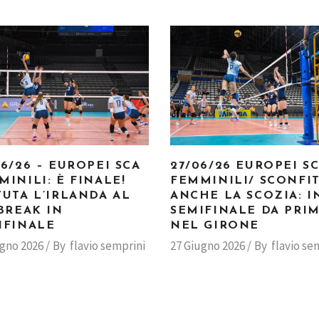
06/26 – EUROPEI SCA
27/06/26 EUROPEI S
MINILI: È FINALE!
FEMMINILI/ SCONFI
TUTA L’IRLANDA AL
ANCHE LA SCOZIA: I
-BREAK IN
SEMIFINALE DA PRI
IFINALE
NEL GIRONE
ugno 2026
By
flavio semprini
27 Giugno 2026
By
flavio se