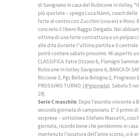
di Savignano in casa del Rubicone In Volley. 
più quotate – spiega Luca Nanni, coach delle 
forte al centro con Zucchini (una ex) e Rossi.
concreto il libero Raggio Delgado. Noi abbiamo
vittima di una forte contrattura a un polpacci
alle dita durante l’ultima partita e il central
potrò contare sabato prossimo. Mi aspetto un
CLASSIFICA: Fatro Ozzano 8, Flamigni Sammarti
Rubicone In Volley Savignano 6, BANCA DI SA
Riccione 3, Pgs Bellaria Bologna 2, Progresso 
PROSSIMO TURNO:
(4^giornata)
. Sabato 5 n
19).
Serie C maschile
. Dopo l’esordio vincente a 
seconda giornata di campionato. E’ il primo di 
sorprese – sottolinea Stefano Mascetti, cosch
giornata, ricordo bene che perdemmo in casa c
mantenuto l’ossatura dell’anno scorso, si è ar