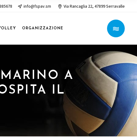
 885678
info@fspav.sm
Via Rancaglia 22, 47899 Serravalle
VOLLEY
ORGANIZZAZIONE
N MARINO A
OSPITA IL