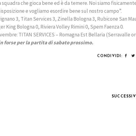
una squadra che gioca bene ed è da temere. Noi siamo fisicament
 disposizione e vogliamo esordire bene sul nostro campo”.
ignano 3, Titan Services 3, Zinella Bologna 3, Rubicone San Ma
rger King Bologna 0, Riviera Volley Rimini 0, Spem Faenza 0.
embre: TITAN SERVICES – Romagna Est Bellaria (Serravalle ore
in forse per la partita di sabato prossimo.
CONDIVIDI:
SUCCESSI