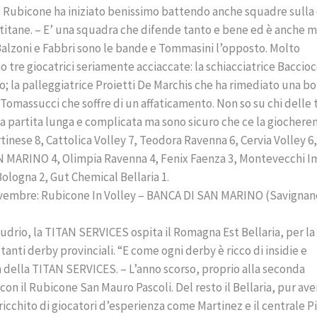
“Il Rubicone ha iniziato benissimo battendo anche squadre sulla
titane. – E’ una squadra che difende tanto e bene ed è anche 
 Balzoni e Fabbri sono le bande e Tommasini l’opposto. Molto
 tre giocatrici seriamente acciaccate: la schiacciatrice Baccioc
o; la palleggiatrice Proietti De Marchis che ha rimediato una bo
e Tomassucci che soffre di un affaticamento. Non so su chi delle 
a partita lunga e complicata ma sono sicuro che ce la giochere
nese 8, Cattolica Volley 7, Teodora Ravenna 6, Cervia Volley 6,
N MARINO 4, Olimpia Ravenna 4, Fenix Faenza 3, Montevecchi Im
Bologna 2, Gut Chemical Bellaria 1.
ovembre: Rubicone In Volley – BANCA DI SAN MARINO (Savignan
Budrio, la TITAN SERVICES ospita il Romagna Est Bellaria, per la
tanti derby provinciali. “E come ogni derby è ricco di insidie e
 della TITAN SERVICES. – L’anno scorso, proprio alla seconda
on il Rubicone San Mauro Pascoli. Del resto il Bellaria, pur av
ricchito di giocatori d’esperienza come Martinez e il centrale Pi