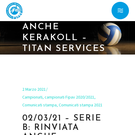
02/03/21 – SERIE
B: RINVIATA
ANCHE
KERAKOLL –
TITAN SERVICES
DI SABATO 6
MARZO
2 Marzo 2021
Campionati
,
campionati Fipav 2020/2021
,
Comunicati stampa
,
Comunicati stampa 2021
02/03/21 – SERIE
B: RINVIATA