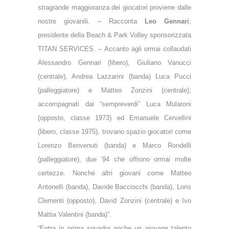
stragrande maggioranza dei giocatori proviene dalle
nostre giovanili. – Racconta
Leo Gennari
,
presidente della Beach & Park Volley sponsorizzata
TITAN SERVICES. – Accanto agli ormai collaudati
Alessandro Gennari (libero), Giuliano Vanucci
(centrale), Andrea Lazzarini (banda) Luca Pucci
(palleggiatore) e Matteo Zonzini (centrale);
accompagnati dai “sempreverdi” Luca Mularoni
(opposto, classe 1973) ed Emanuele Cervellini
(libero, classe 1975), trovano spazio giocatori come
Lorenzo Benvenuti (banda) e Marco Rondelli
(palleggiatore), due ’94 che offrono ormai molte
certezze. Nonché altri giovani come Matteo
Antonelli (banda), Davide Bacciocchi (banda), Loris
Clementi (opposto), David Zonzini (centrale) e Ivo
Mattia Valentini (banda)”.
“Entra in prima squadra anche un giovane talento