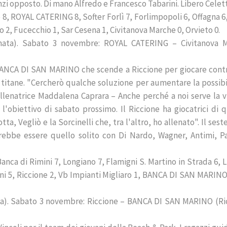
nzi opposto. Di mano Alfredo e Francesco Tabarini. Libero Celett
 8, ROYAL CATERING 8, Softer Forlì 7, Forlimpopoli 6, Offagna 6
o 2, Fucecchio 1, Sar Cesena 1, Civitanova Marche 0, Orvieto 0.
rnata). Sabato 3 novembre: ROYAL CATERING – Civitanova 
BANCA DI SAN MARINO che scende a Riccione per giocare cont
titane. "Cercherò qualche soluzione per aumentare la possibil
llenatrice Maddalena Caprara – Anche perché a noi serve la vi
l'obiettivo di sabato prossimo. Il Riccione ha giocatrici di q
, Vegliò e la Sorcinelli che, tra l'altro, ho allenato". Il sest
be essere quello solito con Di Nardo, Wagner, Antimi, Pa
anca di Rimini 7, Longiano 7, Flamigni S. Martino in Strada 6, 
ni 5, Riccione 2, Vb Impianti Migliaro 1, BANCA DI SAN MARINO
ata). Sabato 3 novembre: Riccione – BANCA DI SAN MARINO (Ri