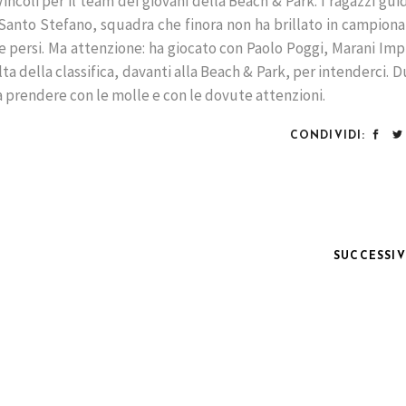
incoli per il team dei giovani della Beach & Park. I ragazzi gui
Santo Stefano, squadra che finora non ha brillato in campiona
ve persi. Ma attenzione: ha giocato con Paolo Poggi, Marani Imp
ta della classifica, davanti alla Beach & Park, per intenderci.
 prendere con le molle e con le dovute attenzioni.
CONDIVIDI:
SUCCESSI