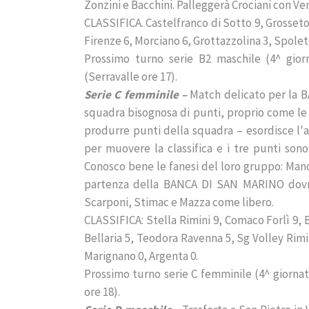
Zonzini e Bacchini. Palleggerà Crociani con Ve
CLASSIFICA. Castelfranco di Sotto 9, Grosseto
Firenze 6, Morciano 6, Grottazzolina 3, Spolet
Prossimo turno serie B2 maschile (4^ gio
(Serravalle ore 17).
Serie C femminile –
Match delicato per la 
squadra bisognosa di punti, proprio come le 
produrre punti della squadra – esordisce l'a
per muovere la classifica e i tre punti sono 
Conosco bene le fanesi del loro gruppo: Manotta
partenza della BANCA DI SAN MARINO dovreb
Scarponi, Stimac e Mazza come libero.
CLASSIFICA: Stella Rimini 9, Comaco Forlì 9, B
Bellaria 5, Teodora Ravenna 5, Sg Volley Rimi
Marignano 0, Argenta 0.
Prossimo turno serie C femminile (4^ giorn
ore 18).