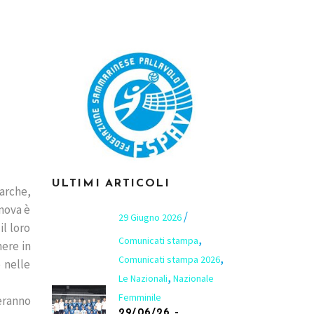
ULTIMI ARTICOLI
arche,
anova è
29 Giugno 2026
l loro
,
Comunicati stampa
nere in
,
Comunicati stampa 2026
 nelle
,
Le Nazionali
Nazionale
Femminile
eranno
29/06/26 –