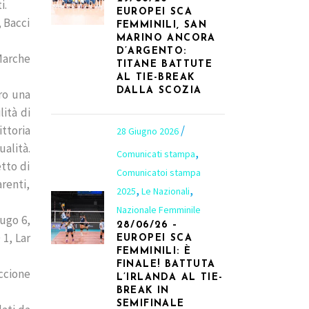
i.
EUROPEI SCA
, Bacci
FEMMINILI, SAN
MARINO ANCORA
D’ARGENTO:
Marche
TITANE BATTUTE
AL TIE-BREAK
DALLA SCOZIA
ro una
ità di
ttoria
28 Giugno 2026
ualità.
,
Comunicati stampa
etto di
Comunicatoi stampa
renti,
,
,
2025
Le Nazionali
Nazionale Femminile
Lugo 6,
28/06/26 –
 1, Lar
EUROPEI SCA
FEMMINILI: È
FINALE! BATTUTA
ccione
L’IRLANDA AL TIE-
BREAK IN
SEMIFINALE