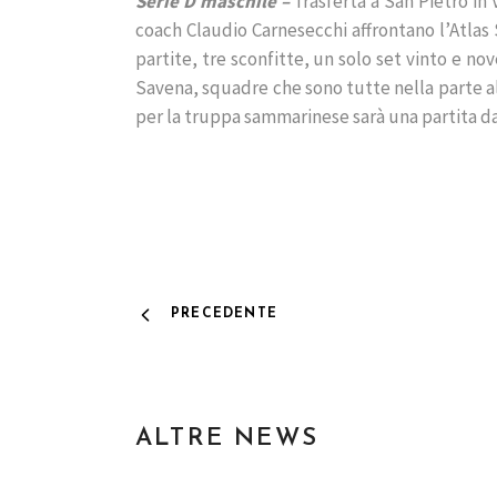
Serie D maschile –
Trasferta a San Pietro in V
coach Claudio Carnesecchi affrontano l’Atlas 
partite, tre sconfitte, un solo set vinto e no
Savena, squadre che sono tutte nella parte al
per la truppa sammarinese sarà una partita da
PRECEDENTE
ALTRE NEWS