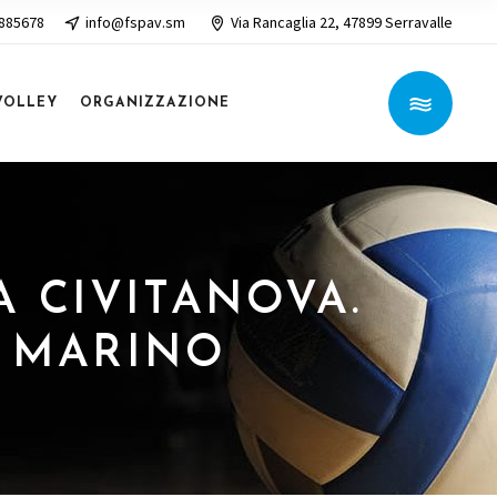
 885678
info@fspav.sm
Via Rancaglia 22, 47899 Serravalle
VOLLEY
ORGANIZZAZIONE
TA CIVITANOVA.
. MARINO