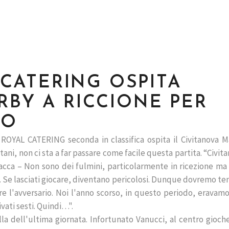
L CATERING OSPITA
RBY A RICCIONE PER
NO
OYAL CATERING seconda in classifica ospita il Civitanova M
tani, non ci sta a far passare come facile questa partita. “Civit
cca – Non sono dei fulmini, particolarmente in ricezione ma i
 Se lasciati giocare, diventano pericolosi. Dunque dovremo te
re l'avversario. Noi l'anno scorso, in questo periodo, eravamo
ivati sesti. Quindi…".
a dell'ultima giornata. Infortunato Vanucci, al centro gioch