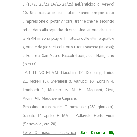
3 (15/25 25/23 16/25 20/25) nell’anticipo di venerdì
30. Una partita in cui i titani hanno sempre dato
l’impressione di poter vincere, tranne che nel secondo
set andato alla squadra di casa. Una vittoria che tiene
la FEMM in zona play-off in attesa delle ultime quattro
giornate da giocarsi col Porto Fuori Ravenna (in casa);
a Forlì e a San Mauro Pascoli (fuori); con Marignano
(in casa).
TABELLINO FEMM: Bacchini 12, De Luigi, Larice
21, Morelli (L), Stefanelli 8, Vanucci 18, Zonzini 4,
Lombardi 1, Muccioli 5. N. E.: Magnani, Orsi,
Vicini. All. Maddalena Caprara.
Prossimo turno serie C maschile (23^ giornata)
.
Sabato 14 aprile: FEMM – Pallavolo Porto Fuori
(Serravalle, ore 20).
Serie C maschile. Classifica
:
Sar Cesena 65,