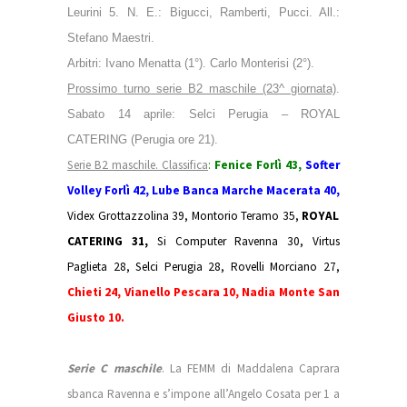
Leurini 5. N. E.: Bigucci, Ramberti, Pucci. All.:
Stefano Maestri.
Arbitri: Ivano Menatta (1°). Carlo Monterisi (2°).
Prossimo turno serie B2 maschile (23^ giornata)
.
Sabato 14 aprile: Selci Perugia – ROYAL
CATERING (Perugia ore 21).
Serie B2 maschile. Classifica
:
Fenice Forlì 43,
Softer
Volley Forlì 42, Lube Banca Marche Macerata 40,
Videx Grottazzolina 39, Montorio Teramo 35,
ROYAL
CATERING 31,
Si Computer Ravenna 30, Virtus
Paglieta 28, Selci Perugia 28,
Rovelli Morciano 27,
Chieti 24, Vianello Pescara 10, Nadia Monte San
Giusto 10.
Serie C maschile
. La FEMM di Maddalena Caprara
sbanca Ravenna e s’impone all’Angelo Cosata per 1 a