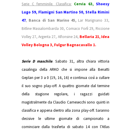
Serie C femminile. Classifica:
Cervia 63,
Shoesy
Lugo 59, Flamigni San Martino 50, Stella Rimini
47
,
Banca di San Marino 45,
Lar Marignano 33,
Bitline Massalombarda 30, Comaco Forlì 29, Riccione
Volley 27, Argenta 27, Alfonsine 24,
Bellaria 21,
Idea
Volley Bologna 3, Fulgur Bagnacavallo 1.
Serie D maschile
. Sabato 31, altra chiara vittoria
casalinga della ARKO che si impone alla Benatti
Geplan per 3 a 0 (19, 16, 16) e continua così a cullare
il suo sogno play-off. A quattro giornate dal termine
della stagione regolare, i ragazzi guidati
magistralmente da Claudio Carnesecchi sono quinti in
classifica e appena dentro alla zona play-off. Saranno
decisive le ultime giornate di campionato a
cominciare dalla trasferta di sabato 14 con l’Atlas